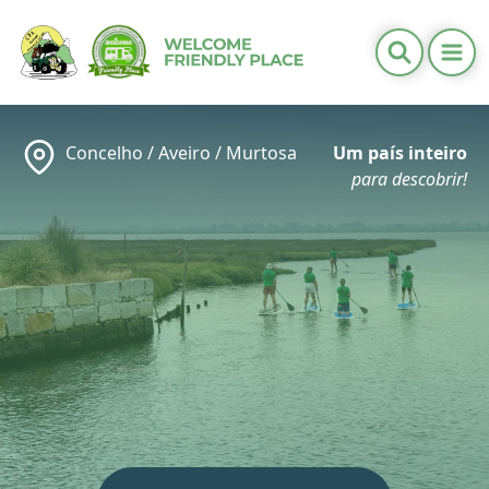
Ope
Informações Úteis
Distritos
Concelho /
Aveiro
/
Murtosa
Um país inteiro
Calendários
para descobrir!
Contactos
PT
/
EN