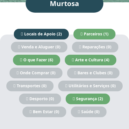
Murtosa
Locais de Apoio (2)
Parceiros (1)
Venda e Aluguer (0)
Reparações (0)
O que Fazer (6)
Arte e Cultura (4)
Onde Comprar (0)
Bares e Clubes (0)
Transportes (0)
Utilitários e Serviços (0)
Desporto (0)
Segurança (2)
Bem Estar (0)
Saúde (0)